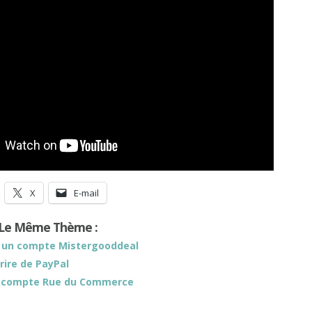
X
E-mail
r Le Même Thème :
 un compte Mistergooddeal
rire de PayPal
 compte Rue du Commerce