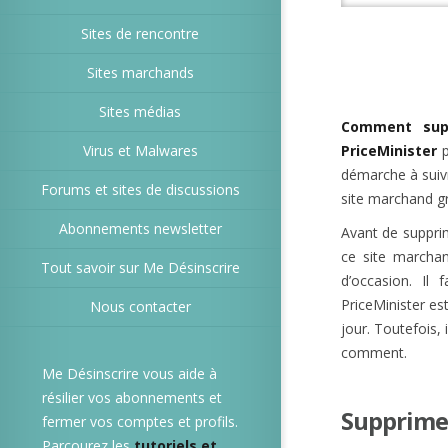
Sites de rencontre
Sites marchands
Sites médias
Comment supp
Virus et Malwares
PriceMinister
p
démarche à suiv
Forums et sites de discussions
site marchand gr
Abonnements newsletter
Avant de supprim
ce site marchan
Tout savoir sur Me Désinscrire
d’occasion. Il
PriceMinister es
Nous contacter
jour. Toutefois,
comment.
Me Désinscrire vous aide à
résilier vos abonnements et
Supprime
fermer vos comptes et profils.
Parcourez les
tutoriels et