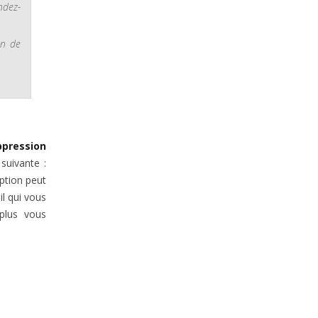
ndez-
on de
pression
suivante :
ption peut
l qui vous
plus vous