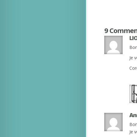
9 Commen
LI
Bon
Je 
Cor
An
Bon
Je 