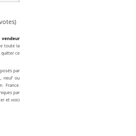
 votes)
 vendeur
e toute la
e quitter ce
oposés par
e, neuf ou
n France.
uniques par
r et voici