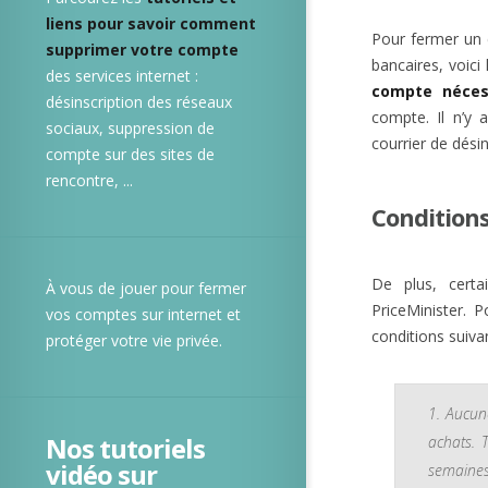
liens pour savoir comment
Pour fermer un 
supprimer votre compte
bancaires, voici
des services internet :
compte nécess
désinscription des réseaux
compte. Il n’y 
sociaux, suppression de
courrier de dési
compte sur des sites de
rencontre, ...
Condition
De plus, certa
À vous de jouer pour fermer
PriceMinister. P
vos comptes sur internet et
conditions suiva
protéger votre vie privée.
Aucune
Nos tutoriels
achats. 
vidéo sur
semaines.