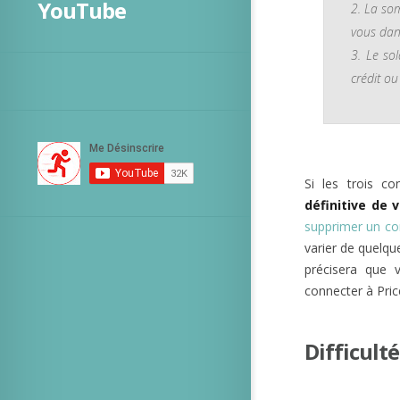
YouTube
La som
vous dan
Le so
crédit o
Si les trois c
définitive de 
supprimer un c
varier de quelqu
précisera que 
connecter à Pric
Difficult