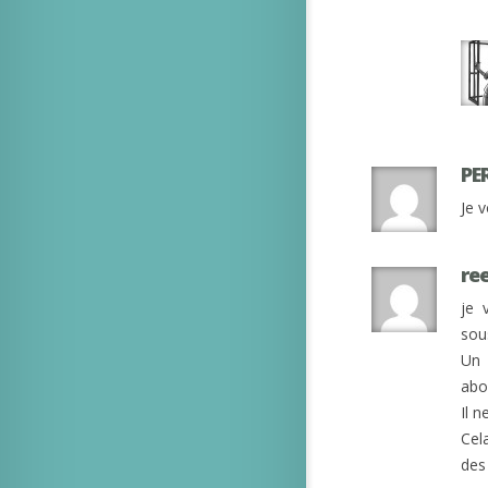
PE
Je 
re
je 
sou
Un 
abo
Il 
Cel
des