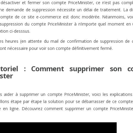
ur désactiver et fermer son compte PriceMinister, ce n’est pas comp
une demande de suppression nécessite un délai de traitement. La dif
compte de ce site e-commerce est donc modérée. Néanmoins, vo
 suppression du compte PriceMinister à n’importe quel moment en ut
ption ci-desssus.
s heures (en attente du mail de confirmation de suppression de
ont nécessaire pour voir son compte définitivement fermé.
utoriel : Comment supprimer son c
ster
 aider à supprimer un compte PriceMinister, voici les explications
llons étape par étape la solution pour se débarrasser de ce compte 
te en ligne. Découvrez comment supprimer un compte PriceMinist