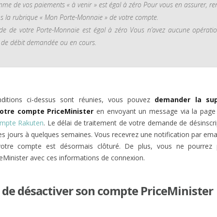
me de vos paiements « à venir » est égal à zéro Pour vous en assurer, re
s la rubrique « Mon Porte-Monnaie » de votre compte.
lde de votre Porte-Monnaie est égal à zéro Vous n’avez aucune opérati
u de débit demandée ou en cours.
onditions ci-dessus sont réunies, vous pouvez
demander la sup
votre compte PriceMinister
en envoyant un message via la page 
ompte Rakuten
. Le délai de traitement de votre demande de désinscri
es jours à quelques semaines. Vous recevrez une notification par emai
votre compte est désormais clôturé. De plus, vous ne pourrez 
eMinister avec ces informations de connexion.
é de désactiver son compte PriceMinister