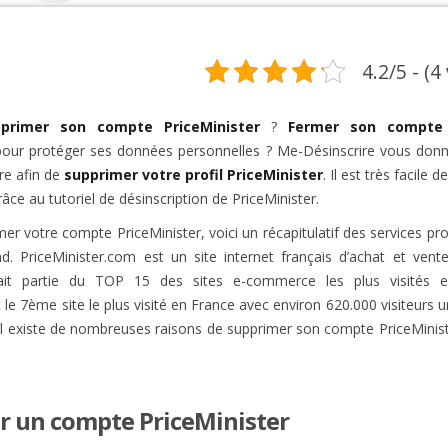
4.2/5 - (4
rimer son compte PriceMinister
?
Fermer son compte
our protéger ses données personnelles ? Me-Désinscrire vous donn
re afin de
supprimer votre profil PriceMinister
. Il est très facile d
âce au tutoriel de désinscription de PriceMinister.
er votre compte PriceMinister, voici un récapitulatif des services pr
d. PriceMinister.com est un site internet français d’achat et vent
 fait partie du TOP 15 des sites e-commerce les plus visités e
t le 7ème site le plus visité en France avec environ 620.000 visiteurs 
 il existe de nombreuses raisons de supprimer son compte PriceMiniste
r un compte PriceMinister