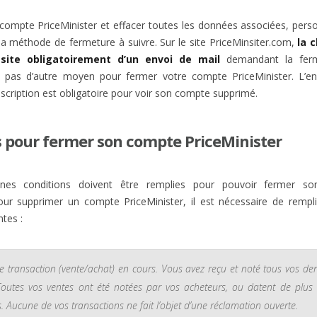
compte PriceMinister et effacer toutes les données associées, perso
 la méthode de fermeture à suivre. Sur le site PriceMinsiter.com,
la 
ite obligatoirement d’un envoi de mail
demandant la fer
a pas d’autre moyen pour fermer votre compte PriceMinister. L’e
nscription est obligatoire pour voir son compte supprimé.
s pour fermer son compte PriceMinister
ines conditions doivent être remplies pour pouvoir fermer s
our supprimer un compte PriceMinister, il est nécessaire de remplir
ntes :
 transaction (vente/achat) en cours. Vous avez reçu et noté tous vos der
Toutes vos ventes ont été notées par vos acheteurs, ou datent de plus
 Aucune de vos transactions ne fait l’objet d’une réclamation ouverte.