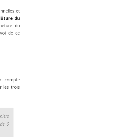
nnelles et
clôture du
meture du
nvoi de ce
on compte
 les trois
niers
 de 6