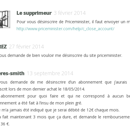
Le supprimeur
3 février 2014
Pour vous désinscrire de Priceminister, il faut envoyer un m
http://www.priceminister.com/help/c_close_account/
REZ
27 février 2014
vous demande de bien vouloir me désinscrire du site priceminister.
eres-smith
13 septembre 2014
vous demande de me désinscrire d’un abonnement que j’aurais s
scrit lors de mon dernier achat le 18/05/2014.
abonnement pour quoi faire et qui ne correspond à aucun be
nnement a été fait à l’insu de mon plein gré.
ne m’a jamais été indiqué que je serai débité de 12€ chaque mois.
a fait maintenant 3 mois que ça dure, et demande le remboursemen
 36 €.