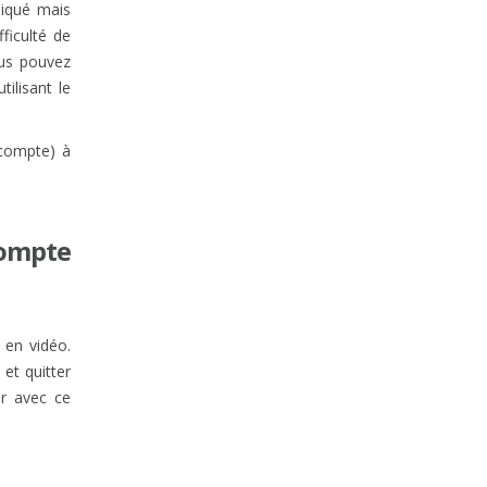
liqué mais
ficulté de
us pouvez
ilisant le
 compte) à
ompte
 en vidéo.
et quitter
er avec ce