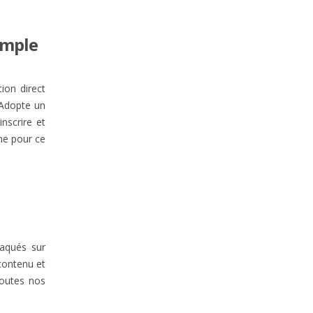
imple
ion direct
 Adopte un
inscrire et
me pour ce
raqués sur
contenu et
toutes nos