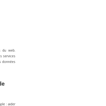
es du web.
s services
os données
de
ple : aider