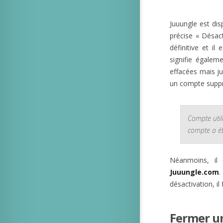
Juuungle est di
précise « Désac
définitive et il
signifie égale
effacées mais ju
un compte suppr
Compte util
compte a ét
Néanmoins, il
Juuungle.com
.
désactivation, il
Fermer un