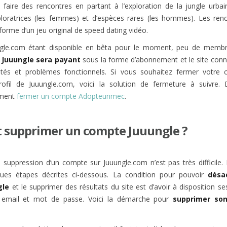
 faire des rencontres en partant à l’exploration de la jungle urbai
oratrices (les femmes) et d’espèces rares (les hommes). Les ren
forme d’un jeu original de speed dating vidéo.
ngle.com étant disponible en bêta pour le moment, peu de membr
,
Juuungle sera payant
sous la forme d’abonnement et le site conn
ultés et problèmes fonctionnels. Si vous souhaitez fermer votre
rofil de Juuungle.com, voici la solution de fermeture à suivre.
mment
fermer un compte Adopteunmec
.
supprimer un compte Juuungle ?
uppression d’un compte sur Juuungle.com n’est pas très difficile. Il
ques étapes décrites ci-dessous. La condition pour pouvoir
désa
gle
et le supprimer des résultats du site est d’avoir à disposition s
 email et mot de passe. Voici la démarche pour
supprimer so