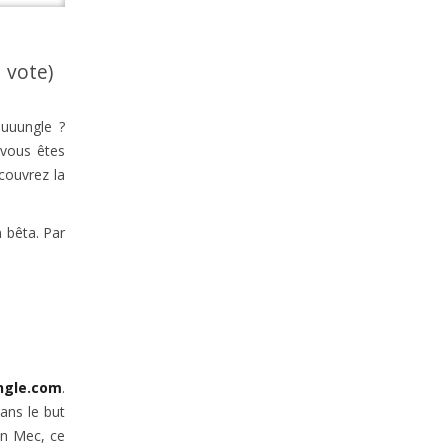
1 vote)
uuungle ?
 vous êtes
couvrez la
n bêta. Par
ngle.com
.
dans le but
un Mec, ce