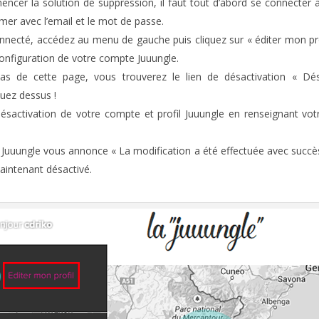
ncer la solution de suppression, il faut tout d’abord se connecter
mer avec l’email et le mot de passe.
nnecté, accédez au menu de gauche puis cliquez sur « éditer mon pro
configuration de votre compte Juuungle.
s de cette page, vous trouverez le lien de désactivation « Dés
quez dessus !
 désactivation de votre compte et profil Juuungle en renseignant vo
n, Juuungle vous annonce « La modification a été effectuée avec succès
intenant désactivé.