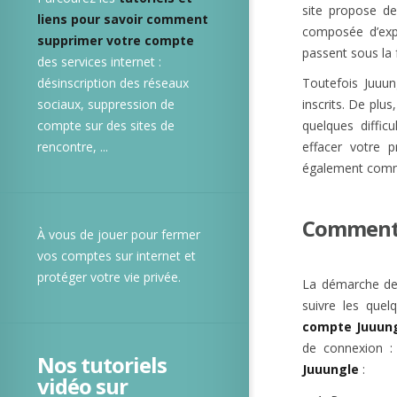
site propose de
liens pour savoir comment
composée d’expl
supprimer votre compte
passent sous la 
des services internet :
désinscription des réseaux
Toutefois Juuu
sociaux, suppression de
inscrits. De plus
compte sur des sites de
quelques diffic
rencontre, ...
effacer votre p
également co
Comment 
À vous de jouer pour fermer
vos comptes sur internet et
protéger votre vie privée.
La démarche de s
suivre les quel
compte Juuun
de connexion :
Nos tutoriels
Juuungle
:
vidéo sur