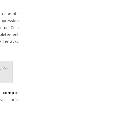
son compte
uppression
utur. Cela
plètement
necter avec
votre
n compte
iver après