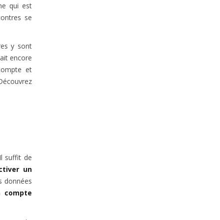
ne qui est
contres se
es y sont
ait encore
 compte et
 Découvrez
 suffit de
ctiver un
es données
n compte