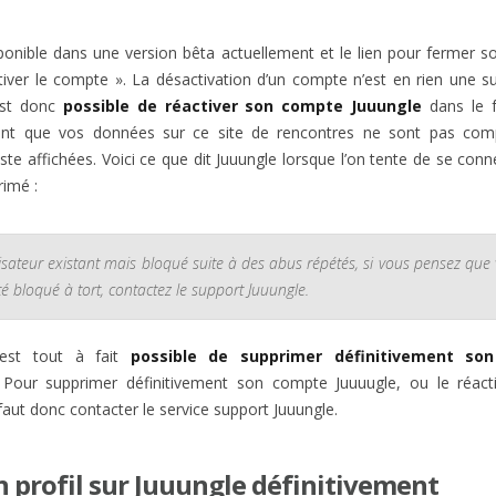
sponible dans une version bêta actuellement et le lien pour fermer 
tiver le compte ». La désactivation d’un compte n’est en rien une s
 est donc
possible de réactiver son compte Juuungle
dans le f
ment que vos données sur ce site de rencontres ne sont pas com
ste affichées. Voici ce que dit Juuungle lorsque l’on tente de se con
imé :
isateur existant mais bloqué suite à des abus répétés, si vous pensez que 
é bloqué à tort, contactez le support Juuungle.
 est tout à fait
possible de supprimer définitivement so
 Pour supprimer définitivement son compte Juuuugle, ou le réact
 faut donc contacter le service support Juuungle.
 profil sur Juuungle définitivement