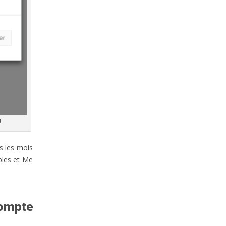
!
s les mois
bles et Me
ompte