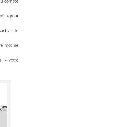
 au compte
fil » pour
activer le
tre mot de
 ! ». Votre