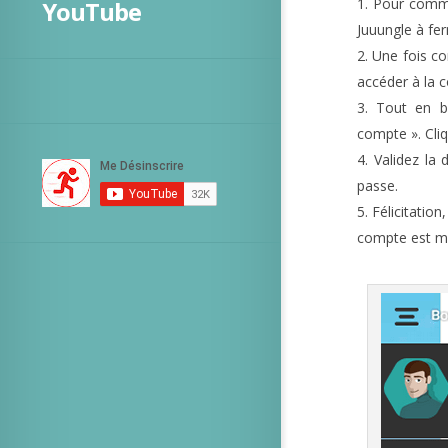
Pour comme
YouTube
Juuungle à fer
Une fois co
accéder à la 
Tout en ba
compte ». Cli
Validez la
passe.
Félicitatio
compte est ma