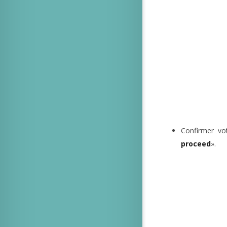
Confirmer vo
proceed
».