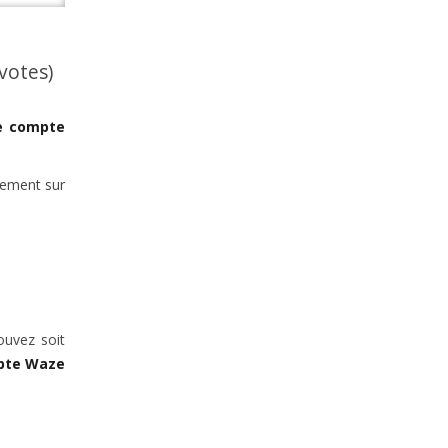
 votes)
e compte
tement sur
ouvez soit
pte Waze