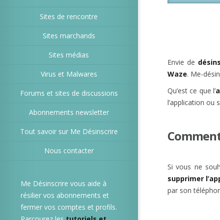
Sites de rencontre
Sites marchands
Sites médias
Envie de
désins
Virus et Malwares
Waze
. Me-désin
Qu’est ce que l’
a
Forums et sites de discussions
l’application ou 
Abonnements newsletter
Tout savoir sur Me Désinscrire
Comment 
Nous contacter
Si vous ne souh
supprimer l’ap
Me Désinscrire vous aide à
par son téléphon
résilier vos abonnements et
fermer vos comptes et profils.
Parcourez les
tutoriels et