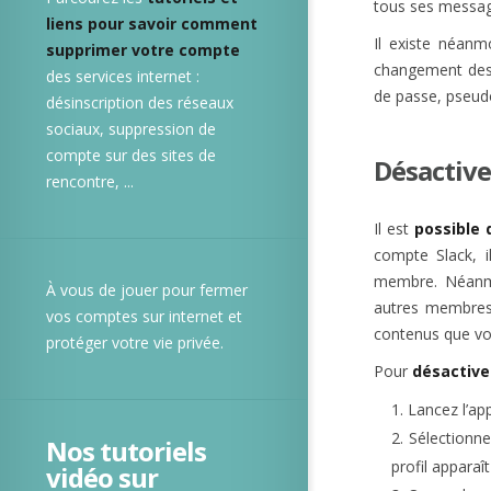
tous ses messag
liens pour savoir comment
Il existe néan
supprimer votre compte
changement des 
des services internet :
de passe, pseud
désinscription des réseaux
sociaux, suppression de
compte sur des sites de
Désactive
rencontre, ...
Il est
possible
compte Slack, i
membre. Néanmoi
À vous de jouer pour fermer
autres membres. 
vos comptes sur internet et
contenus que vou
protéger votre vie privée.
Pour
désactive
Lancez l’ap
Sélectionne
Nos tutoriels
profil apparaît
vidéo sur