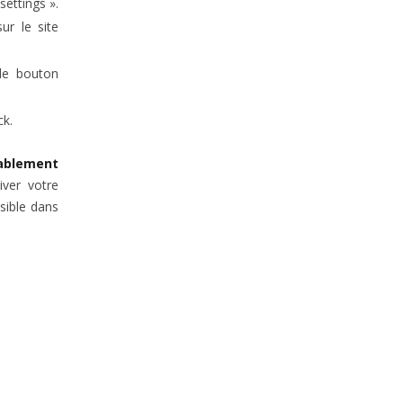
ettings ».
ur le site
 le bouton
ck.
ablement
ver votre
isible dans