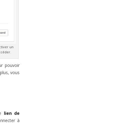
ctiver un
ccéder.
ur pouvoir
 plus, vous
le
lien de
onnecter à