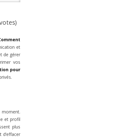
 votes)
Comment
ication et
t de gérer
rimer vos
tion pour
rivés.
 moment.
 et profil
ssent plus
 d’effacer