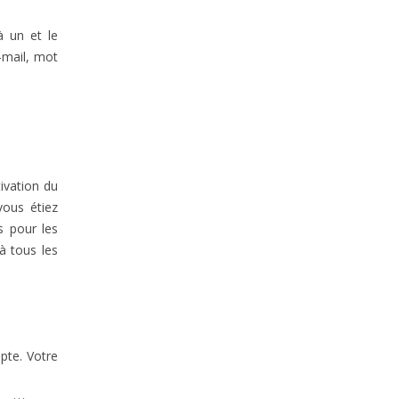
 un et le
-mail, mot
tivation du
vous étiez
s pour les
à tous les
pte. Votre